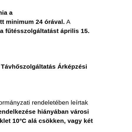
nia a
őtt minimum 24 órával.
A
 fűtésszolgáltatást április 15.
. Távhőszolgáltatás Árképzési
mányzati rendeletében leírtak
 rendelkezése hiányában városi
klet 10°C alá csökken, vagy két