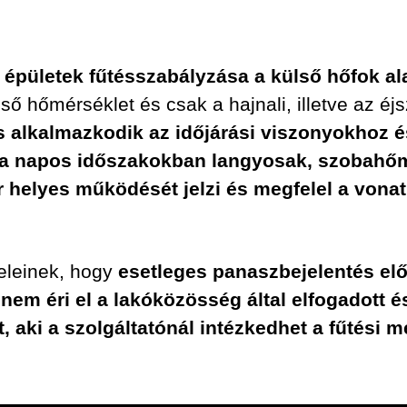
t épületek fűtésszabályzása a külső hőfok ala
hőmérséklet és csak a hajnali, illetve az éjs
is alkalmazkodik az időjárási viszonyokhoz 
 a napos időszakokban langyosak, szobahőmé
 helyes működését jelzi és megfelel a vona
feleinek, hogy
esetleges panaszbejelentés elő
em éri el a lakóközösség által elfogadott és
, aki a szolgáltatónál intézkedhet a fűtési 