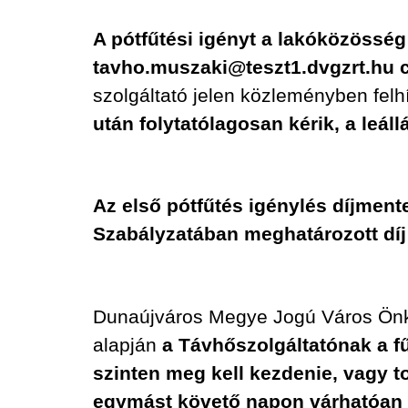
A pótfűtési igényt a lakóközösség
tavho.muszaki@teszt1.dvgzrt.hu cí
szolgáltató jelen közleményben felh
után folytatólagosan kérik, a leál
Az első pótfűtés igénylés díjment
Szabályzatában meghatározott díj
Dunaújváros Megye Jogú Város Önko
alapján
a Távhőszolgáltatónak a fű
szinten meg kell kezdenie, vagy to
egymást követő napon várhatóan 1