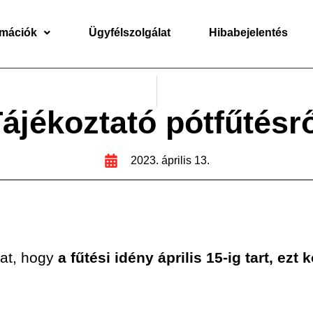
rmációk
Ügyfélszolgálat
Hibabejelentés
ájékoztató pótfűtésr
2023. április 13.
kat, hogy
a fűtési idény április 15-ig tart, ez