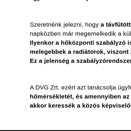
Szeretnénk jelezni, hogy
a távfűtöt
napközben már megemelkedik a külső 
Ilyenkor a hőközponti szabályzó 
melegebbek a radiátorok, viszont
Ez a jelenség a szabályzórendszer
A DVG Zrt. ezért azt tanácsolja ügy
hőmérsékletét, és amennyiben az n
akkor keressék a közös képviselőt