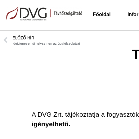
Főoldal
Info
ELŐZŐ HÍR
Ideiglenesen új helyszínen az ügyfélszolgálat
T
A DVG Zrt. tájékoztatja a fogyasztó
igényelhető.