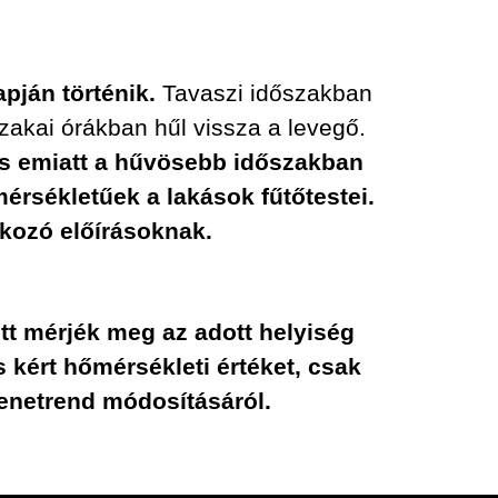
pján történik.
Tavaszi időszakban
zakai órákban hűl vissza a levegő.
és emiatt a hűvösebb időszakban
rsékletűek a lakások fűtőtestei.
tkozó előírásoknak.
tt mérjék meg az adott helyiség
 kért hőmérsékleti értéket, csak
menetrend módosításáról.