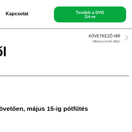
Tovább a DVG
Kapcsolat
Zrt-re
KÖVETKEZŐ HÍR
Villanyszerelő állás!
ől
t követően, május 15-ig pótfűtés