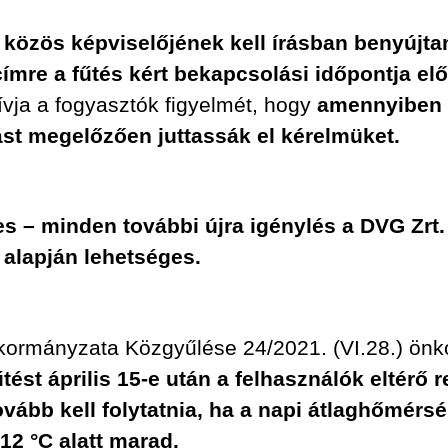
 közös képviselőjének kell írásban benyújta
mre a fűtés kért bekapcsolási időpontja el
ívja a fogyasztók figyelmét, hogy
amennyiben a
lást megelőzően juttassák el kérelmüket.
es
– minden további újra igénylés a DVG Zrt
 alapján lehetséges.
rmányzata Közgyűlése 24/2021. (VI.28.) önkor
tést április 15-e után a felhasználók eltérő
vább kell folytatnia, ha a napi átlaghőmérsé
2 °C alatt marad.