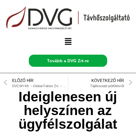
Tovább a DVG Zrt-re
ELŐZŐ HÍR
KÖVETKEZŐ HÍR
DVCSH Kft. – Global Faktor Zrt. – Global Mediátor Kft.
Tájékoztató pótfűtésről
Ideiglenesen új
helyszínen az
ügyfélszolgálat