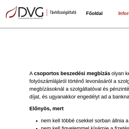
Főoldal
Info
A
csoportos beszedési megbízás
olyan k
folyószámlájáról történő levonásáról a szo
megbízásoknál a szolgáltatóval és pénzinté
díjat, és ugyanakkor engedélyt ad a bankna
Előnyös, mert
nem kell többé csekkel sorban állnia a
nem kell figyelemmel kísérnie a fizetés