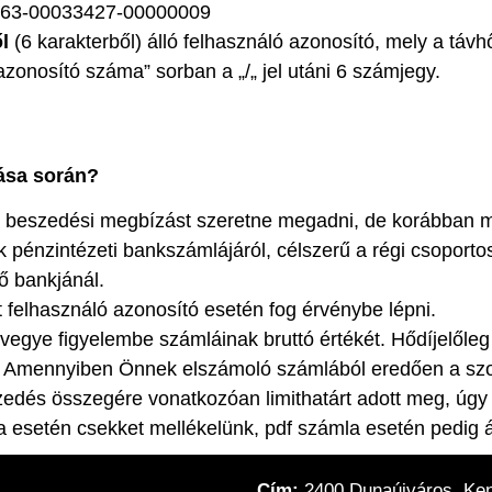
463-00033427-00000009
l
(6 karakterből) álló felhasználó azonosító, mely a távh
zonosító száma” sorban a „/„ jel utáni 6 számjegy.
dása során?
s beszedési megbízást szeretne megadni, de korábban 
ik pénzintézeti bankszámlájáról, célszerű a régi csopo
 bankjánál.
felhasználó azonosító esetén fog érvénybe lépni.
 vegye figyelembe számláinak bruttó értékét. Hődíjelőle
het. Amennyiben Önnek elszámoló számlából eredően a sz
zedés összegére vonatkozóan limithatárt adott meg, úg
la esetén csekket mellékelünk, pdf számla esetén pedig 
Cím:
2400 Dunaújváros, Keny