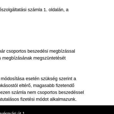
őszolgáltatási számla 1. oldalán, a
már csoportos beszedési megbízással
rtos megbízásának megszüntetését
g módosítása esetén szükség szerint a
okásostól eltérő, magasabb fizetendő
y ezen számla nem csoportos beszedéssel
átutalásos fizetési módot alkalmazunk.
érgyári út 1.