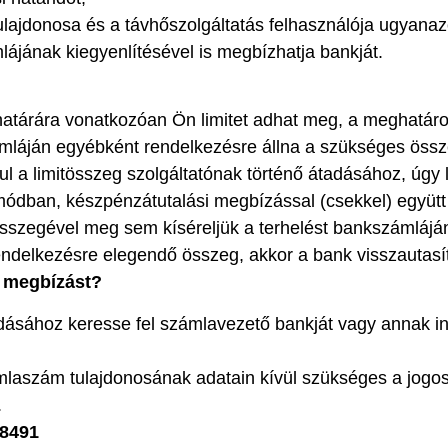
ajdonosa és a távhőszolgáltatás felhasználója ugyanazo
ájának kiegyenlítésével is megbízhatja bankját.
atárára vonatkozóan Ön limitet adhat meg, a meghatározo
mláján egyébként rendelkezésre állna a szükséges össz
 a limitösszeg szolgáltatónak történő átadásához, úgy
módban, készpénzátutalási megbízással (csekkel) együtt
összegével meg sem kíséreljük a terhelést bankszámlájá
elkezésre elegendő összeg, akkor a bank visszautasítja
 megbízást?
hoz keresse fel számlavezető bankját vagy annak intern
zám tulajdonosának adatain kívül szükséges a jogosult 
.
8491