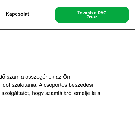
Tovább a DVG
Kapcsolat
Zrt-re
)
endő számla összegének az Ön
 időt szakítania. A csoportos beszedési
zolgáltatót, hogy számlájáról emelje le a