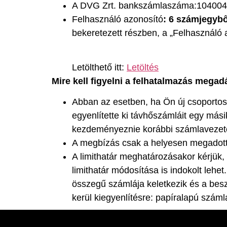
A DVG Zrt. bankszámlaszáma:10400
Felhasználó azonosító
: 6 számjegybő
bekeretezett részben, a „Felhasználó a
Letölthető itt:
Letöltés
Mire kell figyelni a felhatalmazás mega
Abban az esetben, ha Ön új csoporto
egyenlítette ki távhőszámláit egy más
kezdeményeznie korábbi számlavezető
A megbízás csak a helyesen megadott 
A limithatár meghatározásakor kérjük,
limithatár módosítása is indokolt le
összegű számlája keletkezik és a bes
kerül kiegyenlítésre: papíralapú szám