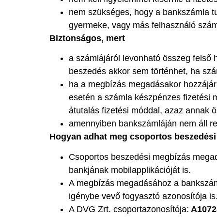
nem szükséges, hogy a bankszámla tul
gyermeke, vagy más felhasználó száml
Biztonságos, mert
a számlájáról levonható összeg felső h
beszedés akkor sem történhet, ha szá
ha a megbízás megadásakor hozzájárul
esetén a számla készpénzes fizetési 
átutalás fizetési móddal, azaz annak 
amennyiben bankszámláján nem áll rend
Hogyan adhat meg csoportos beszedési
Csoportos beszedési megbízás megadásá
bankjának mobilapplikációját is.
A megbízás megadásához a bankszámlas
igénybe vevő fogyasztó azonosítója is
A DVG Zrt. csoportazonosítója:
A1072