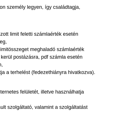
n személy legyen, így családtagja,
tt limit feletti számlaérték esetén
eg,
 limitösszeget meghaladó számlaérték
 kerül postázásra, pdf számla esetén
n,
 a terhelést (fedezethiányra hivatkozva).
etes felületét, illetve használhatja
szolgáltató, valamint a szolgáltatást