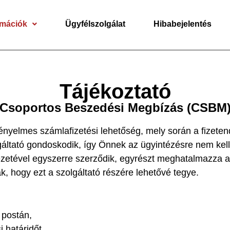
rmációk
Ügyfélszolgálat
Hibabejelentés
Tájékoztató
Csoportos Beszedési Megbízás (CSBM
ényelmes számlafizetési lehetőség, mely során a fizet
lgáltató gondoskodik, így Önnek az ügyintézésre nem kell
zetével egyszerre szerződik, egyrészt meghatalmazza a s
k, hogy ezt a szolgáltató részére lehetővé tegye.
 postán,
i határidőt,