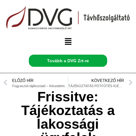
Tovább a DVG Zrt-re
ELŐZŐ HÍR
KÖVETKEZŐ HÍR
Fogyasztói tájékoztató – Késedelmi kamat feltüntetése a távhőszámlákon
TÁJÉKOZTATÁS PÓTFŰTÉS IGÉNYLÉSÉRŐL
Frissitve:
Tájékoztatás a
lakossági