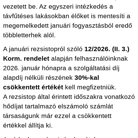
vezetett be. Az egyszeri intézkedés a
távfűtéses lakásokban élőket is mentesíti a
megemelkedett januári fogyasztásból eredő
többletterhek alól.
A januári rezsistopról szóló
12/2026. (II. 3.)
Korm. rendelet
alapján felhasználóinknak
2026. január hónapra a szolgáltatási díj
alapdíj nélküli részének
30%-kal
csökkentett értékét
kell megfizetniük.
A rezsistop által érintett időszakra vonatkozó
hődíjat tartalmazó elszámoló számlát
társaságunk már ezzel a csökkentett
értékkel állítja ki.