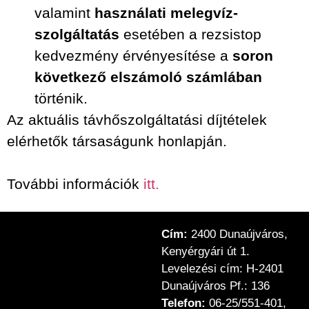
valamint
használati melegvíz-
szolgáltatás
esetében a rezsistop
kedvezmény érvényesítése a
soron
következő elszámoló számlában
történik.
Az aktuális távhőszolgáltatási díjtételek
elérhetők társaságunk honlapján.
További információk
itt.
Cím:
2400 Dunaújváros,
Kenyérgyári út 1.
Levelezési cím: H-2401
Dunaújváros Pf.: 136
Telefon:
06-25/551-401,