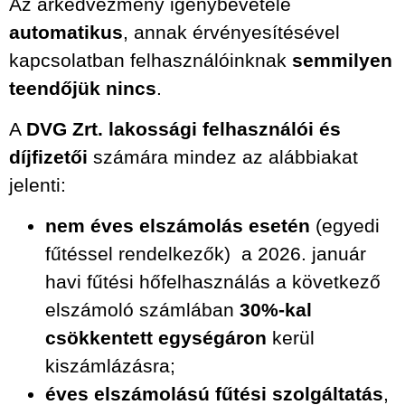
Az árkedvezmény igénybevétele
automatikus
, annak érvényesítésével
kapcsolatban felhasználóinknak
semmilyen
teendőjük nincs
.
A
DVG Zrt. lakossági felhasználói és
díjfizetői
számára mindez az alábbiakat
jelenti:
nem éves elszámolás esetén
(egyedi
fűtéssel rendelkezők) a 2026. január
havi fűtési hőfelhasználás a következő
elszámoló számlában
30%-kal
csökkentett egységáron
kerül
kiszámlázásra;
éves elszámolású fűtési szolgáltatás
,