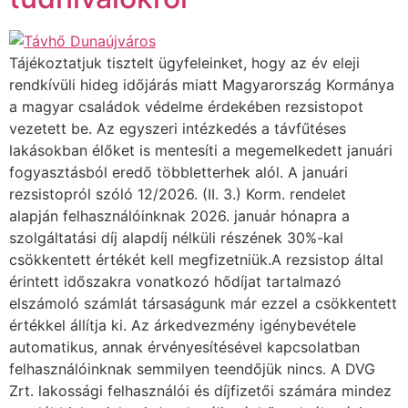
Tájékoztatjuk tisztelt ügyfeleinket, hogy az év eleji
rendkívüli hideg időjárás miatt Magyarország Kormánya
a magyar családok védelme érdekében rezsistopot
vezetett be. Az egyszeri intézkedés a távfűtéses
lakásokban élőket is mentesíti a megemelkedett januári
fogyasztásból eredő többletterhek alól. A januári
rezsistopról szóló 12/2026. (II. 3.) Korm. rendelet
alapján felhasználóinknak 2026. január hónapra a
szolgáltatási díj alapdíj nélküli részének 30%-kal
csökkentett értékét kell megfizetniük.A rezsistop által
érintett időszakra vonatkozó hődíjat tartalmazó
elszámoló számlát társaságunk már ezzel a csökkentett
értékkel állítja ki. Az árkedvezmény igénybevétele
automatikus, annak érvényesítésével kapcsolatban
felhasználóinknak semmilyen teendőjük nincs. A DVG
Zrt. lakossági felhasználói és díjfizetői számára mindez