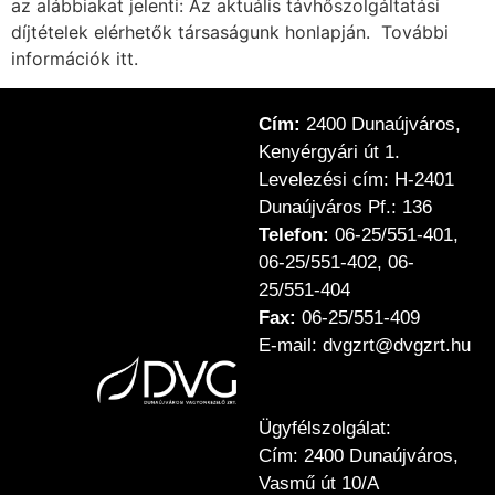
az alábbiakat jelenti: Az aktuális távhőszolgáltatási
díjtételek elérhetők társaságunk honlapján. További
információk itt.
Cím:
2400 Dunaújváros,
Kenyérgyári út 1.
Levelezési cím: H-2401
Dunaújváros Pf.: 136
Telefon:
06-25/551-401,
06-25/551-402, 06-
25/551-404
Fax:
06-25/551-409
E-mail: dvgzrt@dvgzrt.hu
Ügyfélszolgálat:
Cím: 2400 Dunaújváros,
Vasmű út 10/A