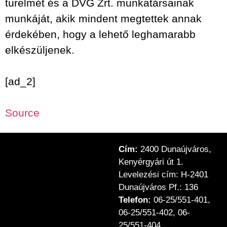
türelmét és a DVG Zrt. munkatársainak
munkáját, akik mindent megtettek annak
érdekében, hogy a lehető leghamarabb
elkészüljenek.
[ad_2]
Source
Cím:
2400 Dunaújváros,
Kenyérgyári út 1.
Levelezési cím: H-2401
Dunaújváros Pf.: 136
Telefon:
06-25/551-401,
06-25/551-402, 06-
25/551-404