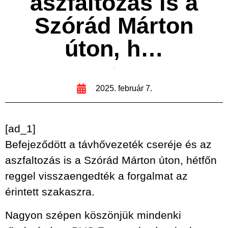
aszfaltozás is a
Szórád Márton
úton, h…
2025. február 7.
[ad_1]
Befejeződött a távhővezeték cseréje és az
aszfaltozás is a Szórád Márton úton, hétfőn
reggel visszaengedték a forgalmat az
érintett szakaszra.
Nagyon szépen köszönjük mindenki