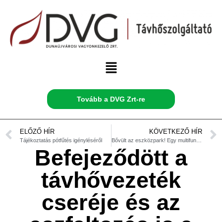
Tovább a DVG Zrt-re
ELŐZŐ HÍR
KÖVETKEZŐ HÍR
Tájékoztatás pótfűtés igényléséről
Bővült az eszközpark! Egy multifunkciós, több munkafolyamatra is alkalmazható…
Befejeződött a
távhővezeték
cseréje és az