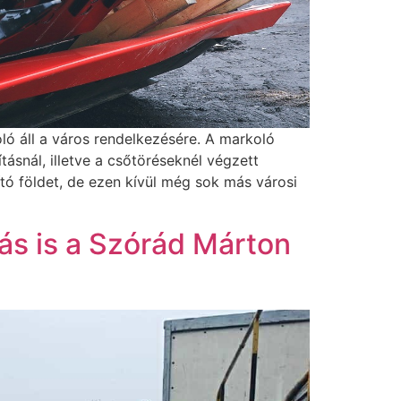
ó áll a város rendelkezésére. A markoló
ásnál, illetve a csőtöréseknél végzett
ító földet, de ezen kívül még sok más városi
ás is a Szórád Márton