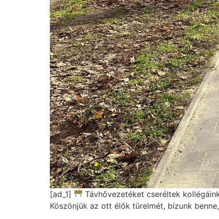
[ad_1]
Távhővezetéket cseréltek kollégáink 
Köszönjük az ott élők türelmét, bízunk benne,