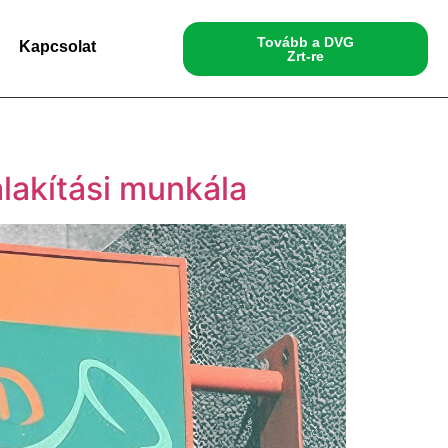
Tovább a DVG
Kapcsolat
Zrt-re
𝐩𝐨𝐬𝐭𝐚 Átalakítási munkála