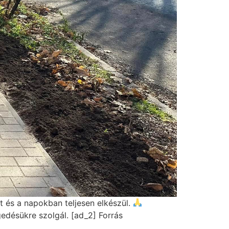
t és a napokban teljesen elkészül.
gedésükre szolgál. [ad_2] Forrás