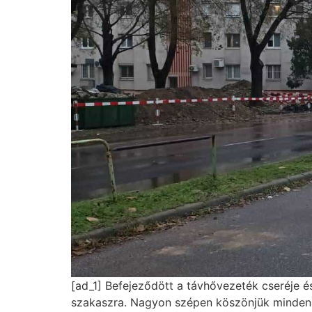
[ad_1] Befejeződött a távhővezeték cseréje é
szakaszra. Nagyon szépen köszönjük mindenk