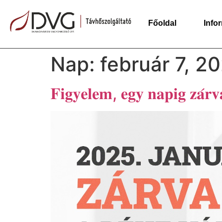
Főoldal
Info
Nap:
február 7, 2
𝐅𝐢𝐠𝐲𝐞𝐥𝐞𝐦, 𝐞𝐠𝐲 𝐧𝐚𝐩𝐢𝐠 𝐳𝐚