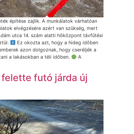
ték építése zajlik. A munkálatok várhatóan
latok elvégzésére azért van szükség, mert
ám utca 14. szám alatti hőközpont távfűtési
ztül.
Ez okozta azt, hogy a hideg időben
mberek azon dolgoznak, hogy cseréljék a
tani a lakásokban a téli időben.
A
elette futó járda új