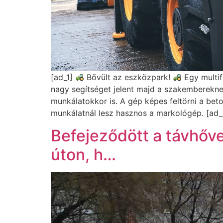
[ad_1]
Bővült az eszközpark!
Egy multif
nagy segítséget jelent majd a szakembereknek 
munkálatokkor is. A gép képes feltörni a bet
munkálatnál lesz hasznos a markológép. [ad_
Befejeződött a távhőve
úton, h…