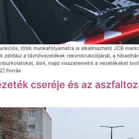
unkciós, több munkafolyamatra is alkalmazható JCB markol
például a távhővezetékek rekonstrukciójánál, a hibaelhárít
onburkolatokat, ásni, majd visszatemetni a vezetékeket bor
2] Forrás
zeték cseréje és az aszfaltoz