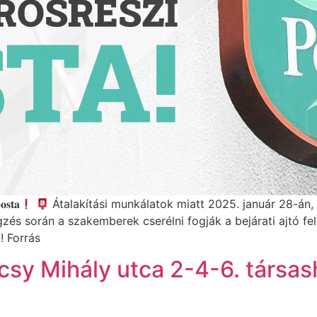
𝐨𝐬𝐭𝐚
Átalakítási munkálatok miatt 2025. január 28-án,
s során a szakemberek cserélni fogják a bejárati ajtó felet
 Forrás
sy Mihály utca 2-4-6. társash