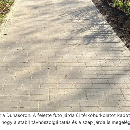
a Dunasoron. A felette futó járda új térkőburkolatot kapot
 hogy a stabil távhőszolgáltatás és a szép járda is megelé