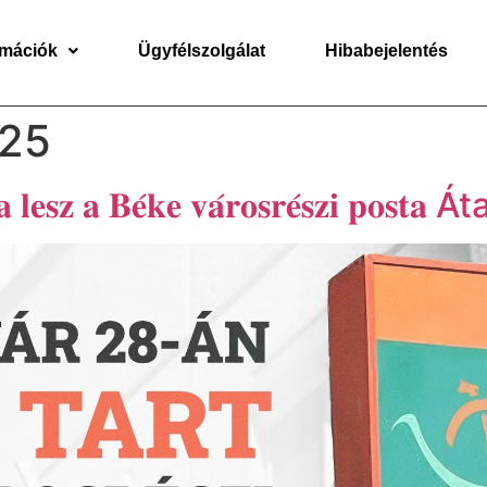
rmációk
Ügyfélszolgálat
Hibabejelentés
025
́𝐫𝐯𝐚 𝐥𝐞𝐬𝐳 𝐚 𝐁𝐞́𝐤𝐞 𝐯𝐚́𝐫𝐨𝐬𝐫𝐞́𝐬𝐳𝐢 