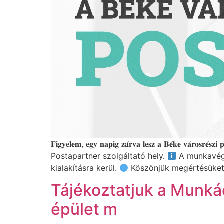
𝐅𝐢𝐠𝐲𝐞𝐥𝐞𝐦, 𝐞𝐠𝐲 𝐧𝐚𝐩𝐢𝐠 𝐳𝐚́𝐫𝐯𝐚 𝐥𝐞𝐬𝐳 𝐚 𝐁𝐞́𝐤𝐞 𝐯𝐚́𝐫𝐨𝐬𝐫𝐞́𝐬𝐳𝐢 𝐩
Postapartner szolgáltató hely.
A munkavégzé
kialakításra kerül.
Köszönjük megértésüket!
Tájékoztatjuk a Munkác
épület m