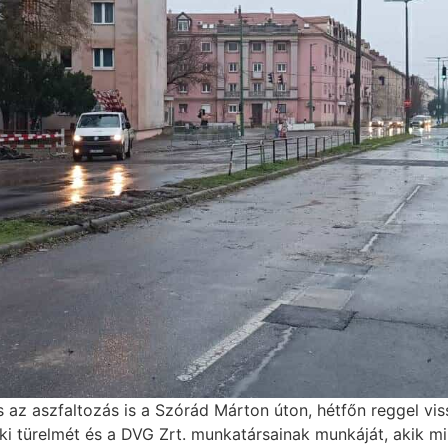
s az aszfaltozás is a Szórád Márton úton, hétfőn reggel vi
i türelmét és a DVG Zrt. munkatársainak munkáját, akik m