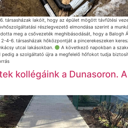
. társasházak lakóit, hogy az épület mögött távfűtési veze
vhőszolgáltatási részlegvezető elmondása szerint a munká
ldotta meg a csővezeték meghibásodását, hogy a Balogh Ád
 2-4-6. társasházak hőközpontját a pincerekeszeken keres
nkácsy utcai lakásokban.
A következő napokban a szake
 pedig a szolgáltató újra a megfelelő hőfokot tudja biztosí
orrás
ek kollégáink a Dunasoron. A f