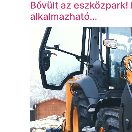
Bővült az eszközpark! 
alkalmazható…