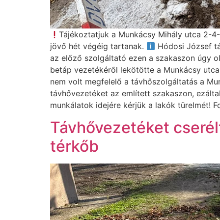
Tájékoztatjuk a Munkácsy Mihály utca 2-4-6
jövő hét végéig tartanak.
Hódosi József tá
az előző szolgáltató ezen a szakaszon úgy o
betáp vezetékéről lekötötte a Munkácsy utca
nem volt megfelelő a távhőszolgáltatás a Mu
távhővezetéket az említett szakaszon, ezáltal
munkálatok idejére kérjük a lakók türelmét! F
Távhővezetéket cserélt
térkőb