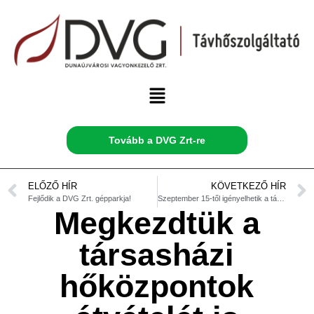
Tovább a DVG Zrt-re
ELŐZŐ HÍR
KÖVETKEZŐ HÍR
Fejlődik a DVG Zrt. gépparkja!
Szeptember 15-től igényelhetik a távfűtést a DVG Zrt.-től!
Megkezdtük a
társasházi
hőközpontok