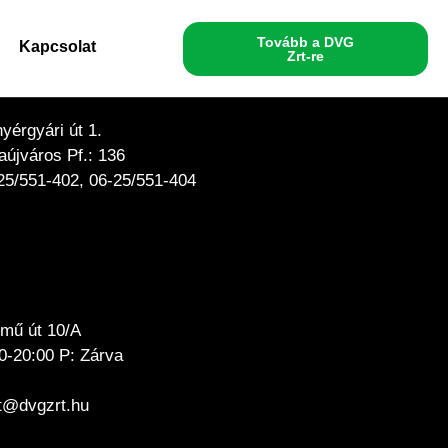
Tovább a DVG
Kapcsolat
Zrt-re
érgyári út 1.
újváros Pf.: 136
25/551-402, 06-25/551-404
mű út 10/A
0-20:00 P: Zárva
at@dvgzrt.hu