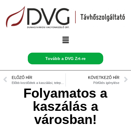
Tovább a DVG Zrt-re
ELŐZŐ HÍR
KÖVETKEZŐ HÍR
Előbb kezdődtek a kaszálási, településrendezési munkálatok
Pótfűtés igénylése
Folyamatos a
kaszálás a
városban!