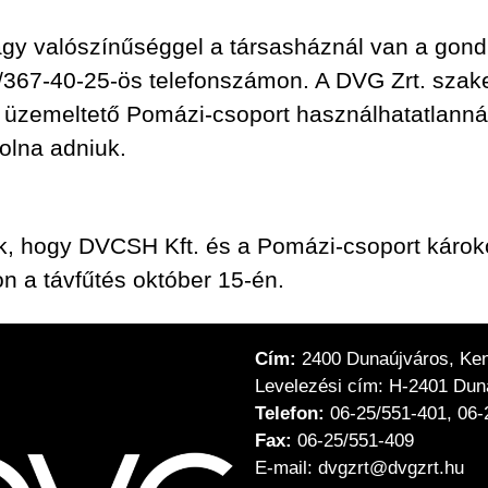
nagy valószínűséggel a társasháznál van a gon
0/367-40-25-ös telefonszámon. A DVG Zrt. szakem
ő üzemeltető Pomázi-csoport használhatatlanná 
olna adniuk.
ik, hogy DVCSH Kft. és a Pomázi-csoport károk
n a távfűtés október 15-én.
Cím:
2400 Dunaújváros, Keny
Levelezési cím: H-2401 Duna
Telefon:
06-25/551-401, 06-
Fax:
06-25/551-409
E-mail: dvgzrt@dvgzrt.hu