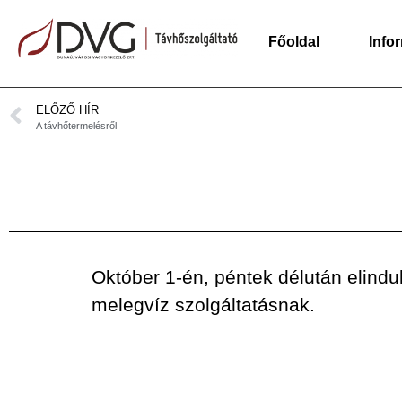
Főoldal
Info
ELŐZŐ HÍR
A távhőtermelésről
Október 1-én, péntek délután elindul
melegvíz szolgáltatásnak.