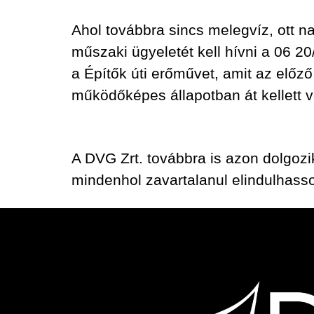
Ahol továbbra sincs melegvíz, ott 
műszaki ügyeletét kell hívni a 06 2
a Építők úti erőművet, amit az előz
működőképes állapotban át kellett v
A DVG Zrt. továbbra is azon dolgoz
mindenhol zavartalanul elindulhasso