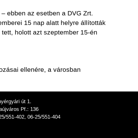
d – ebben az esetben a DVG Zrt.
berei 15 nap alatt helyre állították
tett, holott azt szeptember 15-én
ozásai ellenére, a városban
érgyári út 1.
újváros Pf.: 136
25/551-402, 06-25/551-404