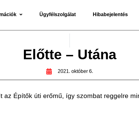
rmációk
Ügyfélszolgálat
Hibabejelentés
Előtte – Utána
2021. október 6.
t az Építők úti erőmű, így szombat reggelre min