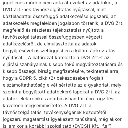
jogellenes módon nem adta át ezeket az adatokat, a
DVG Zrt.-nek távhőszolgáltatás nyújtással, mint
közfeladattal összefüggő adatkezelése jogszerű, az
adatkezelés megfelelően jogalapon történik, a DVG Zrt.
megfelelő és részletes tájékoztatást nyújtott a
távhőszolgáltatással összefüggésben végzett
adatkezelésről, de elmulasztotta az adatok
begyűjtésével összefüggésben a külön tájékoztatás
nyújtását. A határozat kötelezte a DVG Zrt.-t az
eljárási szabályainak kisebb fokú megváltoztatására és
kisebb összegű bírság megfizetésére, tekintettel arra,
hogy a GDPR 5. cikk (2) bekezdésében foglalt
elszámoltathatóság elvét sértette az a gyakorlat, mely
szerint a begyűjtött adatbekérő lapokat a DVG Zrt. az
adatok elektronikus adatbázisban történő rögzítést
követően megsemmisítette. A DVG Zrt. a
távhőszolgáltatási tevékenységének kezdetétől
jogszerű magatartást igyekezett tanúsítani, még akkor
is, amikor a korábbi szolgáltató (DVCSH Kft. „f.a.”)