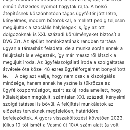
elmúlt évtizedek nyomot hagytak rajta. A belső
átépítésnek köszönhetően tágas ügyféltér jött létre,
kényelmes, modern bútorokkal, e mellett pedig teljesen
megújultak a szociális helyiségek is, így az ott
dolgozóknak is XXI. századi körülményeket biztosít a
DVG Zrt. Az épület homlokzatának rendben tartása
ugyan a társasház feladata, de a munka során ennek a
felújítását is elvégezték, így már messziről látszik a
megújult iroda. Az ügyfélszolgálati iroda a szolgáltatás
átvétele óta közel 48 ezres ügyfélforgalmat bonyolított
le. A cég azt vallja, hogy nem csak a kiszolgálás
minősége, hanem annak helyszíne is tükrözze az
ügyfélközpontúságot, ezért az új iroda amellett, hogy
külalakjában megújult, számtalan XXI. századi, kényelmi
szolgáltatással is bővül. A felújítási munkálatok az
előzetes terveknek megfelelően, határidőre
befejeződtek. A gyors visszaköltözést követően 2023.
július 10-től ismét a Vasmű út 10/A szám alatt (a volt