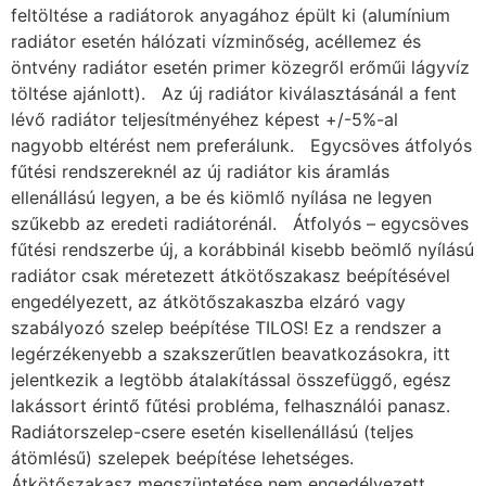
feltöltése a radiátorok anyagához épült ki (alumínium
radiátor esetén hálózati vízminőség, acéllemez és
öntvény radiátor esetén primer közegről erőműi lágyvíz
töltése ajánlott). Az új radiátor kiválasztásánál a fent
lévő radiátor teljesítményéhez képest +/-5%-al
nagyobb eltérést nem preferálunk. Egycsöves átfolyós
fűtési rendszereknél az új radiátor kis áramlás
ellenállású legyen, a be és kiömlő nyílása ne legyen
szűkebb az eredeti radiátorénál. Átfolyós – egycsöves
fűtési rendszerbe új, a korábbinál kisebb beömlő nyílású
radiátor csak méretezett átkötőszakasz beépítésével
engedélyezett, az átkötőszakaszba elzáró vagy
szabályozó szelep beépítése TILOS! Ez a rendszer a
legérzékenyebb a szakszerűtlen beavatkozásokra, itt
jelentkezik a legtöbb átalakítással összefüggő, egész
lakássort érintő fűtési probléma, felhasználói panasz.
Radiátorszelep-csere esetén kisellenállású (teljes
átömlésű) szelepek beépítése lehetséges.
Átkötőszakasz megszüntetése nem engedélyezett,