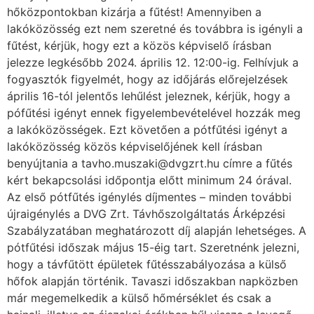
hőközpontokban kizárja a fűtést! Amennyiben a
lakóközösség ezt nem szeretné és továbbra is igényli a
fűtést, kérjük, hogy ezt a közös képviselő írásban
jelezze legkésőbb 2024. április 12. 12:00-ig. Felhívjuk a
fogyasztók figyelmét, hogy az időjárás előrejelzések
április 16-tól jelentős lehűlést jeleznek, kérjük, hogy a
pófűtési igényt ennek figyelembevételével hozzák meg
a lakóközösségek. Ezt követően a pótfűtési igényt a
lakóközösség közös képviselőjének kell írásban
benyújtania a tavho.muszaki@dvgzrt.hu címre a fűtés
kért bekapcsolási időpontja előtt minimum 24 órával.
Az első pótfűtés igénylés díjmentes – minden további
újraigénylés a DVG Zrt. Távhőszolgáltatás Árképzési
Szabályzatában meghatározott díj alapján lehetséges. A
pótfűtési időszak május 15-éig tart. Szeretnénk jelezni,
hogy a távfűtött épületek fűtésszabályozása a külső
hőfok alapján történik. Tavaszi időszakban napközben
már megemelkedik a külső hőmérséklet és csak a