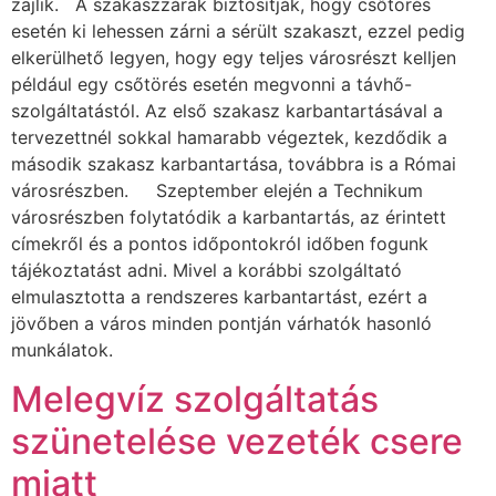
zajlik. A szakaszzárak biztosítják, hogy csőtörés
esetén ki lehessen zárni a sérült szakaszt, ezzel pedig
elkerülhető legyen, hogy egy teljes városrészt kelljen
például egy csőtörés esetén megvonni a távhő-
szolgáltatástól. Az első szakasz karbantartásával a
tervezettnél sokkal hamarabb végeztek, kezdődik a
második szakasz karbantartása, továbbra is a Római
városrészben. Szeptember elején a Technikum
városrészben folytatódik a karbantartás, az érintett
címekről és a pontos időpontokról időben fogunk
tájékoztatást adni. Mivel a korábbi szolgáltató
elmulasztotta a rendszeres karbantartást, ezért a
jövőben a város minden pontján várhatók hasonló
munkálatok.
Melegvíz szolgáltatás
szünetelése vezeték csere
miatt