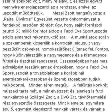
szerint sokkoló volt, menyire elavult, és ezzel együtt
mennyire energiapazarló az a rendszer, amivel az
uszodát működtetjük. Mezei Zsolt hangsúlyozta: a
„Rajta, Újváros!” Egyesület vezette önkormányzat a
fentiekből eredően döntött úgy, hogy saját forrásból
bruttó 53 millió forintot áldoz a Fabó Éva Sportuszoda
eddig elmaradt rekonstrukciójára: – A munkálatok során
a szakemberek kicserélik a korrodált, eldugult vagy
beszűkült csöveket, homokszűrőket újítanak fel. Fontos,
hogy különválasztják a nagymedence és a kismedence
fűtési és tisztítási rendszerét. Összességében hatalmas
előrelépést teszünk annak érdekében, hogy a Fabó Éva
Sportuszodát a továbbiakban a korábbinál
energiatakarékosabban és üzembiztosabban tudjuk
működtetni. Minden téren megújul A felújítás konkrét
műszaki tartalmát, a már elvégzett és jelenleg is futó
munkálatokat Szilágyi Zsolt, a DVG Zrt. távhőtermelési
részlegvezetője összegezte. Mint kiemelte, egymásra
épülő, egymást kiegészítő munkák vártak és várnak a