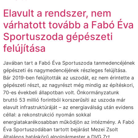
Elavult a rendszer, nem
várhatott tovább a Fabó Éva
Sportuszoda gépészeti
felújítása
Javában tart a Fabó Éva Sportuszoda tanmedencéjének
gépészeti és nagymedencéjének részleges felújítása.
Bár 2019-ben felújították az uszodát, ez nem érintette a
gépészeti részt, az nagyrészt még mindig az építéskori,
70-es évekbeli állapotban volt. Önkormányzatunk
bruttó 53 millió forintból korszerűsíti az uszoda már
elavult infrastruktúráját – az energiaválság után evidens
céllal: a rekonstrukció nyomán sokkal
energiatakarékosabban működjön az intézmény. A Fabó
Éva Sportuszodában tartott bejárást Mezei Zsolt
általános hatáskörű alpolgármester a DVG Zrt.