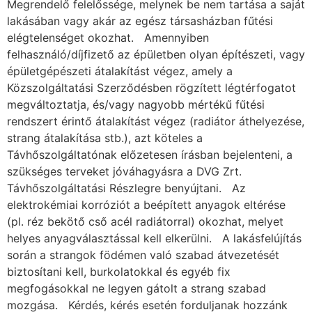
Megrendelő felelőssége, melynek be nem tartása a saját
lakásában vagy akár az egész társasházban fűtési
elégtelenséget okozhat. Amennyiben
felhasználó/díjfizető az épületben olyan építészeti, vagy
épületgépészeti átalakítást végez, amely a
Közszolgáltatási Szerződésben rögzített légtérfogatot
megváltoztatja, és/vagy nagyobb mértékű fűtési
rendszert érintő átalakítást végez (radiátor áthelyezése,
strang átalakítása stb.), azt köteles a
Távhőszolgáltatónak előzetesen írásban bejelenteni, a
szükséges terveket jóváhagyásra a DVG Zrt.
Távhőszolgáltatási Részlegre benyújtani. Az
elektrokémiai korróziót a beépített anyagok eltérése
(pl. réz bekötő cső acél radiátorral) okozhat, melyet
helyes anyagválasztással kell elkerülni. A lakásfelújítás
során a strangok födémen való szabad átvezetését
biztosítani kell, burkolatokkal és egyéb fix
megfogásokkal ne legyen gátolt a strang szabad
mozgása. Kérdés, kérés esetén forduljanak hozzánk