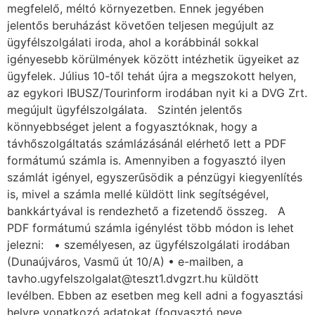
megfelelő, méltó környezetben. Ennek jegyében
jelentős beruházást követően teljesen megújult az
ügyfélszolgálati iroda, ahol a korábbinál sokkal
igényesebb körülmények között intézhetik ügyeiket az
ügyfelek. Július 10-től tehát újra a megszokott helyen,
az egykori IBUSZ/Tourinform irodában nyit ki a DVG Zrt.
megújult ügyfélszolgálata. Szintén jelentős
könnyebbséget jelent a fogyasztóknak, hogy a
távhőszolgáltatás számlázásánál elérhető lett a PDF
formátumú számla is. Amennyiben a fogyasztó ilyen
számlát igényel, egyszerűsödik a pénzügyi kiegyenlítés
is, mivel a számla mellé küldött link segítségével,
bankkártyával is rendezhető a fizetendő összeg. A
PDF formátumú számla igénylést több módon is lehet
jelezni: • személyesen, az ügyfélszolgálati irodában
(Dunaújváros, Vasmű út 10/A) • e-mailben, a
tavho.ugyfelszolgalat@teszt1.dvgzrt.hu küldött
levélben. Ebben az esetben meg kell adni a fogyasztási
helyre vonatkozó adatokat (fogyasztó neve,