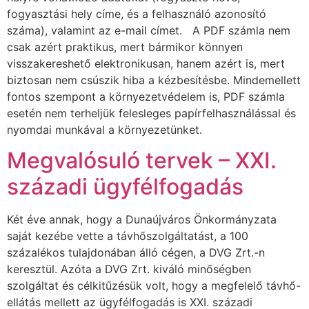
fogyasztási hely címe, és a felhasználó azonosító
száma), valamint az e-mail címet. A PDF számla nem
csak azért praktikus, mert bármikor könnyen
visszakereshető elektronikusan, hanem azért is, mert
biztosan nem csúszik hiba a kézbesítésbe. Mindemellett
fontos szempont a környezetvédelem is, PDF számla
esetén nem terheljük felesleges papírfelhasználással és
nyomdai munkával a környezetünket.
Megvalósuló tervek – XXI.
századi ügyfélfogadás
Két éve annak, hogy a Dunaújváros Önkormányzata
saját kezébe vette a távhőszolgáltatást, a 100
százalékos tulajdonában álló cégen, a DVG Zrt.-n
keresztül. Azóta a DVG Zrt. kiváló minőségben
szolgáltat és célkitűzésük volt, hogy a megfelelő távhő-
ellátás mellett az ügyfélfogadás is XXI. századi