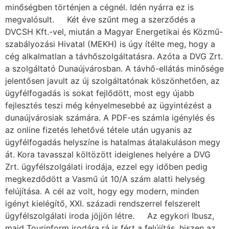
minőségben történjen a cégnél. Idén nyárra ez is
megvalósult. Két éve szűnt meg a szerződés a
DVCSH Kft.-vel, miután a Magyar Energetikai és Közmű-
szabályozási Hivatal (MEKH) is úgy ítélte meg, hogy a
cég alkalmatlan a távhőszolgáltatásra. Azóta a DVG Zrt.
a szolgáltató Dunaújvárosban. A távhő-ellátás minősége
jelentősen javult az új szolgáltatónak köszönhetően, az
ügyfélfogadás is sokat fejlődött, most egy újabb
fejlesztés teszi még kényelmesebbé az ügyintézést a
dunaújvárosiak számára. A PDF-es számla igénylés és
az online fizetés lehetővé tétele után ugyanis az
ügyfélfogadás helyszíne is hatalmas átalakuláson megy
át. Kora tavasszal költözött ideiglenes helyére a DVG
Zrt. ügyfélszolgálati irodája, ezzel egy időben pedig
megkezdődött a Vasmű út 10/A szám alatti helység
felújítása. A cél az volt, hogy egy modern, minden
igényt kielégítő, XXI. századi rendszerrel felszerelt
ügyfélszolgálati iroda jöjjön létre. Az egykori Ibusz,
majd Tourinform irodára rá is fért a felújítás, hiszen az