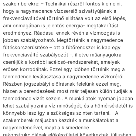
szakemberekre: – Technikai részről fontos kiemelni,
hogy a nagymedence vízcserélő szivattyújának a
frekvenciaváltóval történő ellátása volt az első lépés,
ami önmagában is jelentős energia- megtakarítást
eredményez. Ráadásul ennek révén a vízmozgás is
jobban szabályozható. Megtörténik a nagymedence
fűtéskorszerűsítése – ott a fűtőrendszer is kap egy
frekvenciaváltó szabályozót –, illetve műanyagokra
cseréljük a korábbi acélcső-rendszereket, amelyek
erősen korrodáltak. Ezzel egy időben történik meg a
tanmedence leválasztása a nagymedence vízköréről.
Részben jogszabályi előírásnak felelünk ezzel meg,
hiszen a berendezések most már teljesen külön tudják a
tanmedence vizét kezelni. A munkálatok nyomán jobban
lehet szabályozni a víz minőségét, és a hőmérsékletét is
könnyebb lesz így a szükséges szinten tartani. A
szakemberek májusban kezdték a munkálatokat a
nagymedencével, majd a kismedence
rekonstrukciójának előkészületei következtek, júliusban