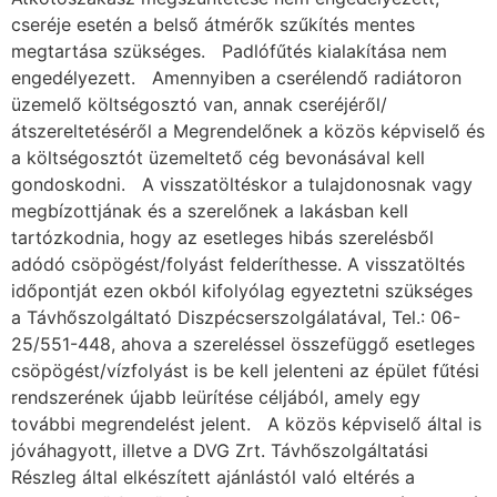
cseréje esetén a belső átmérők szűkítés mentes
megtartása szükséges. Padlófűtés kialakítása nem
engedélyezett. Amennyiben a cserélendő radiátoron
üzemelő költségosztó van, annak cseréjéről/
átszereltetéséről a Megrendelőnek a közös képviselő és
a költségosztót üzemeltető cég bevonásával kell
gondoskodni. A visszatöltéskor a tulajdonosnak vagy
megbízottjának és a szerelőnek a lakásban kell
tartózkodnia, hogy az esetleges hibás szerelésből
adódó csöpögést/folyást felderíthesse. A visszatöltés
időpontját ezen okból kifolyólag egyeztetni szükséges
a Távhőszolgáltató Diszpécserszolgálatával, Tel.: 06-
25/551-448, ahova a szereléssel összefüggő esetleges
csöpögést/vízfolyást is be kell jelenteni az épület fűtési
rendszerének újabb leürítése céljából, amely egy
további megrendelést jelent. A közös képviselő által is
jóváhagyott, illetve a DVG Zrt. Távhőszolgáltatási
Részleg által elkészített ajánlástól való eltérés a