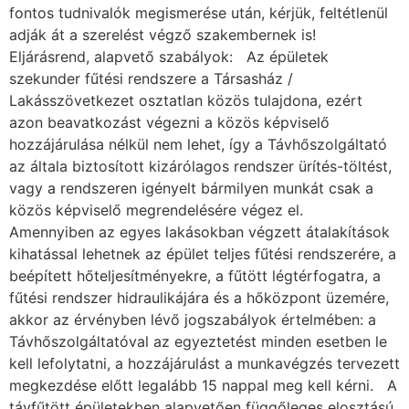
fontos tudnivalók megismerése után, kérjük, feltétlenül
adják át a szerelést végző szakembernek is!
Eljárásrend, alapvető szabályok: Az épületek
szekunder fűtési rendszere a Társasház /
Lakásszövetkezet osztatlan közös tulajdona, ezért
azon beavatkozást végezni a közös képviselő
hozzájárulása nélkül nem lehet, így a Távhőszolgáltató
az általa biztosított kizárólagos rendszer ürítés-töltést,
vagy a rendszeren igényelt bármilyen munkát csak a
közös képviselő megrendelésére végez el.
Amennyiben az egyes lakásokban végzett átalakítások
kihatással lehetnek az épület teljes fűtési rendszerére, a
beépített hőteljesítményekre, a fűtött légtérfogatra, a
fűtési rendszer hidraulikájára és a hőközpont üzemére,
akkor az érvényben lévő jogszabályok értelmében: a
Távhőszolgáltatóval az egyeztetést minden esetben le
kell lefolytatni, a hozzájárulást a munkavégzés tervezett
megkezdése előtt legalább 15 nappal meg kell kérni. A
távfűtött épületekben alapvetően függőleges elosztású