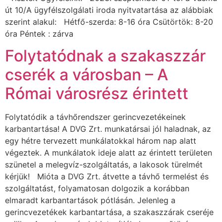
út 10/A ügyfélszolgálati iroda nyitvatartása az alábbiak
szerint alakul: Hétfő-szerda: 8-16 óra Csütörtök: 8-20
óra Péntek : zárva
Folytatódnak a szakaszzár
cserék a városban – A
Római városrész érintett
Folytatódik a távhőrendszer gerincvezetékeinek
karbantartása! A DVG Zrt. munkatársai jól haladnak, az
egy hétre tervezett munkálatokkal három nap alatt
végeztek. A munkálatok ideje alatt az érintett területen
szünetel a melegvíz-szolgáltatás, a lakosok türelmét
kérjük! Mióta a DVG Zrt. átvette a távhő termelést és
szolgáltatást, folyamatosan dolgozik a korábban
elmaradt karbantartások pótlásán. Jelenleg a
gerincvezetékek karbantartása, a szakaszzárak cseréje