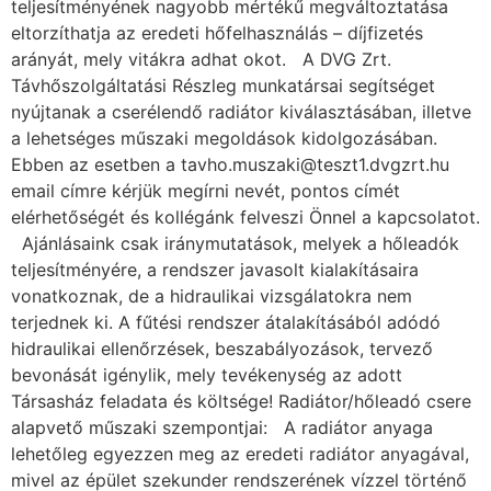
teljesítményének nagyobb mértékű megváltoztatása
eltorzíthatja az eredeti hőfelhasználás – díjfizetés
arányát, mely vitákra adhat okot. A DVG Zrt.
Távhőszolgáltatási Részleg munkatársai segítséget
nyújtanak a cserélendő radiátor kiválasztásában, illetve
a lehetséges műszaki megoldások kidolgozásában.
Ebben az esetben a tavho.muszaki@teszt1.dvgzrt.hu
email címre kérjük megírni nevét, pontos címét
elérhetőségét és kollégánk felveszi Önnel a kapcsolatot.
Ajánlásaink csak iránymutatások, melyek a hőleadók
teljesítményére, a rendszer javasolt kialakításaira
vonatkoznak, de a hidraulikai vizsgálatokra nem
terjednek ki. A fűtési rendszer átalakításából adódó
hidraulikai ellenőrzések, beszabályozások, tervező
bevonását igénylik, mely tevékenység az adott
Társasház feladata és költsége! Radiátor/hőleadó csere
alapvető műszaki szempontjai: A radiátor anyaga
lehetőleg egyezzen meg az eredeti radiátor anyagával,
mivel az épület szekunder rendszerének vízzel történő