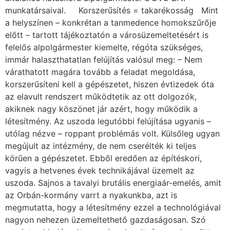
munkatársaival. Korszerűsítés = takarékosság Mint
a helyszínen – konkrétan a tanmedence homokszűrője
előtt – tartott tájékoztatón a városüzemeltetésért is
felelős alpolgármester kiemelte, régóta szükséges,
immár halaszthatatlan felújítás valósul meg: – Nem
várathatott magára tovább a feladat megoldása,
korszerűsíteni kell a gépészetet, hiszen évtizedek óta
az elavult rendszert működtetik az ott dolgozók,
akiknek nagy köszönet jár azért, hogy működik a
létesítmény. Az uszoda legutóbbi felújítása ugyanis –
utólag nézve – roppant problémás volt. Külsőleg ugyan
megújult az intézmény, de nem cserélték ki teljes
körűen a gépészetet. Ebből eredően az építéskori,
vagyis a hetvenes évek technikájával üzemelt az
uszoda. Sajnos a tavalyi brutális energiaár-emelés, amit
az Orbán-kormány varrt a nyakunkba, azt is
megmutatta, hogy a létesítmény ezzel a technológiával
nagyon nehezen üzemeltethető gazdaságosan. Szó