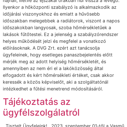
hajnali, illetve az éjszakai órákban hűl vissza a levegő.
Ilyenkor a hőközponti szabályzó is alkalmazkodik az
időjárási viszonyokhoz és emiatt a hűvösebb
időszakban melegebbek a radiátorok, viszont a napos
időszakokban langyosak, szoba hőmérsékletűek a
lakások fűtőtestei. Ez a jelenség a szabályzórendszer
helyes működését jelzi és megfelel a vonatkozó
előírásoknak. A DVG Zrt. ezért azt tanácsolja
ügyfeleinek, hogy esetleges panaszbejelentés előtt
mérjék meg az adott helyiség hőmérsékletét, és
amennyiben az nem éri el a lakóközösség által
elfogadott és kért hőmérsékleti értéket, csak akkor
keressék a közös képviselőt, aki a szolgáltatónál
intézkedhet a fűtési menetrend módosításáról.
Tájékoztatás az
ügyfélszolgálatról
Tisztelt Ügyfeleink! 2023. szeptember 01-től a Vasmű