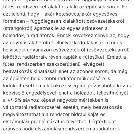
fűtési rendszereket alakítottak ki az építésük során. Ez
azt jelenti, hogy – akár kétcsöves, akár egycsöves
formában – függőlegesen kialakított csővezetékekről
(strangokról) ágaznak le az egyes szinteken a
hőleadók, a radiátorok. Ennek következménye az, hogy
az egymás alatt-fölött elhelyezkedő lakások azonos
helyiségei ugyanazon csővezetékről (csővezetékpárról)
lekötött radiátoraik révén kapják a fűtésüket. Emiatt a
fűtési rendszerben szakszerűtlenül elvégzett
beavatkozás kihatással lehet az azonos soron, de még
az épületen belüli többi radiátor működésére is.
Indokolt esetben a lakóközösség megbízásából a közös
képviselő engedélyével lehet a hőleadók teljesítményét
a +/-5% sávhoz képest nagyobb mértékben is
változtatni radiátorcserék esetén, mely beavatkozás
megváltoztathatja a rendszer hidraulikáját és
elszámolási problémákat is felvethet. Légtérfogat
arányos hődíj elszámolási rendszerben a radiátorok