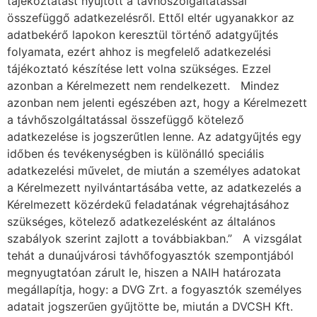
tájékoztatást nyújtott a távhőszolgáltatással
összefüggő adatkezelésről. Ettől eltér ugyanakkor az
adatbekérő lapokon keresztül történő adatgyűjtés
folyamata, ezért ahhoz is megfelelő adatkezelési
tájékoztató készítése lett volna szükséges. Ezzel
azonban a Kérelmezett nem rendelkezett. Mindez
azonban nem jelenti egészében azt, hogy a Kérelmezett
a távhőszolgáltatással összefüggő kötelező
adatkezelése is jogszerűtlen lenne. Az adatgyűjtés egy
időben és tevékenységben is különálló speciális
adatkezelési művelet, de miután a személyes adatokat
a Kérelmezett nyilvántartásába vette, az adatkezelés a
Kérelmezett közérdekű feladatának végrehajtásához
szükséges, kötelező adatkezelésként az általános
szabályok szerint zajlott a továbbiakban.” A vizsgálat
tehát a dunaújvárosi távhőfogyasztók szempontjából
megnyugtatóan zárult le, hiszen a NAIH határozata
megállapítja, hogy: a DVG Zrt. a fogyasztók személyes
adatait jogszerűen gyűjtötte be, miután a DVCSH Kft.