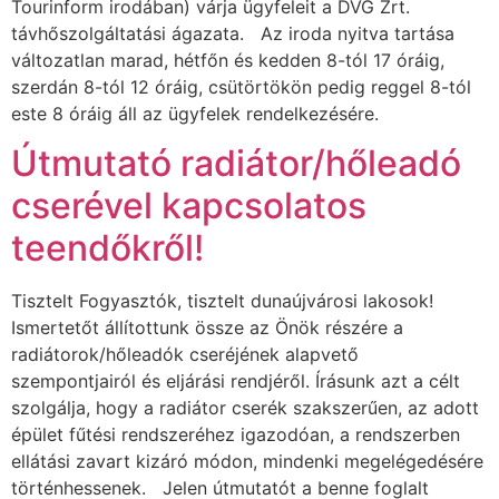
Tourinform irodában) várja ügyfeleit a DVG Zrt.
távhőszolgáltatási ágazata. Az iroda nyitva tartása
változatlan marad, hétfőn és kedden 8-tól 17 óráig,
szerdán 8-tól 12 óráig, csütörtökön pedig reggel 8-tól
este 8 óráig áll az ügyfelek rendelkezésére.
Útmutató radiátor/hőleadó
cserével kapcsolatos
teendőkről!
Tisztelt Fogyasztók, tisztelt dunaújvárosi lakosok!
Ismertetőt állítottunk össze az Önök részére a
radiátorok/hőleadók cseréjének alapvető
szempontjairól és eljárási rendjéről. Írásunk azt a célt
szolgálja, hogy a radiátor cserék szakszerűen, az adott
épület fűtési rendszeréhez igazodóan, a rendszerben
ellátási zavart kizáró módon, mindenki megelégedésére
történhessenek. Jelen útmutatót a benne foglalt