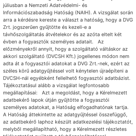
júliusban a Nemzeti Adatvédelmi- és
Információszabadság Hatóság (NAIH). A vizsgálat során
arra a kérdésre kereste a választ a hatóság, hogy a DVG
Zrt. jogszerűen gyűjtötte és kezeli-e a
távhőszolgáltatás átvételekor és az azóta eltelt két
évben a fogyasztók személyes adatait. Az
előzményekről annyit, hogy a szolgáltató váltáskor az
akkori szolgáltató (DVCSH Kft.) jogellenes módon nem
adta át a fogyasztói adatokat a DVG Zrt.-nek, ezért az
széles körű adatgyűjtéssel volt kénytelen újraépíteni a
DVCSH-nál egyébként fellelhető fogyasztói adatbázist.
Tájékoztatásul alább a vizsgálat legfontosabb
megállapításai: Azt a megoldást, hogy a Kérelmezett
adatbekérő lapok útján gyűjtötte a fogyasztói
személyes adatokat, a Hatóság elfogadhatónak tartja.
A Hatóság áttekintette az adatgyűjtéssel összefüggő,
az adatbekérő laphoz készült adatkezelési tájékoztatót,
melyből megállapítható, hogy a Kérelmezett részletes