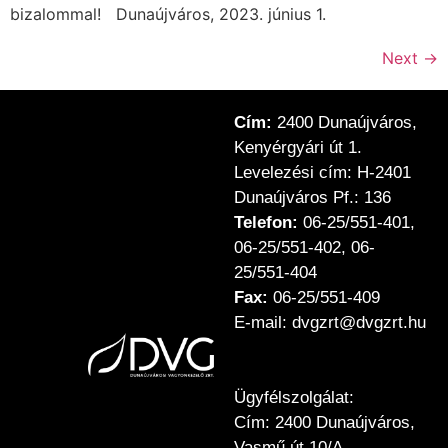
bizalommal! Dunaújváros, 2023. június 1.
Next
→
Cím:
2400 Dunaújváros,
Kenyérgyári út 1.
Levelezési cím: H-2401
Dunaújváros Pf.: 136
Telefon:
06-25/551-401,
06-25/551-402, 06-
25/551-404
Fax:
06-25/551-409
E-mail: dvgzrt@dvgzrt.hu
Ügyfélszolgálat:
Cím: 2400 Dunaújváros,
Vasmű út 10/A