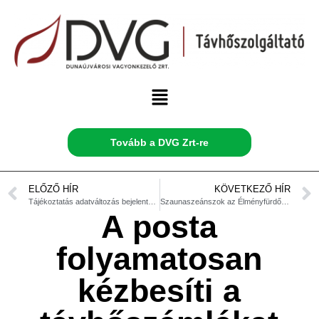
Tovább a DVG Zrt-re
ELŐZŐ HÍR
KÖVETKEZŐ HÍR
Tájékoztatás adatváltozás bejelentéséről
Szaunaszeánszok az Élményfürdőben!
A posta
folyamatosan
kézbesíti a