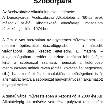
Szoborpark
Az Acélszobrász Alkotótelep rövid története:
A Dunaújvárosi Acélszobrász Alkotótelep a ’60-as évek
második felétől kibontakozó alkotótelepi mozgalom
részeként jött létre 1974-ben
A fém, a vas használata az egyetemes művészetben – a
modern építészettel összefüggésben – a második
világháború után kezdett elterjedni. E matéria –
tulajdonságaiban eredően – szinte korlátlan lehetőséget
kínál a szobrászat számára, nemcsak a különböző
megmunkálási módok révén (öntés, kovácsolás, hegesztés,
stb.), hanem méret és formaalakítási lehetőségeiben is új
alternatívát nyitva a szobrászat hagyományosan alkalmazott
anyagai mellett.
A dunaújvárosi művésztelepen a kezdetektől a 2000 évi XII.
Alkotótelepig 44 művész vett részt pályázat (esetenként