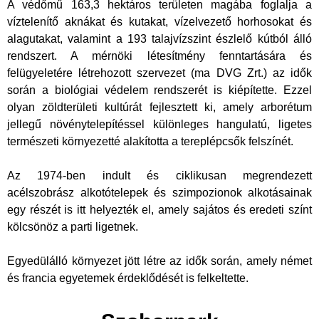
A védőmű 163,3 hektáros területen magába foglalja a
víztelenítő aknákat és kutakat, vízelvezető horhosokat és
alagutakat, valamint a 193 talajvízszint észlelő kútból álló
rendszert. A mérnöki létesítmény fenntartására és
felügyeletére létrehozott szervezet (ma DVG Zrt.) az idők
során a biológiai védelem rendszerét is kiépítette. Ezzel
olyan zöldterületi kultúrát fejlesztett ki, amely arborétum
jellegű növénytelepítéssel különleges hangulatú, ligetes
természeti környezetté alakította a tereplépcsők felszínét.
Az 1974-ben indult és ciklikusan megrendezett
acélszobrász alkotótelepek és szimpozionok alkotásainak
egy részét is itt helyezték el, amely sajátos és eredeti színt
kölcsönöz a parti ligetnek.
Egyedülálló környezet jött létre az idők során, amely német
és francia egyetemek érdeklődését is felkeltette.