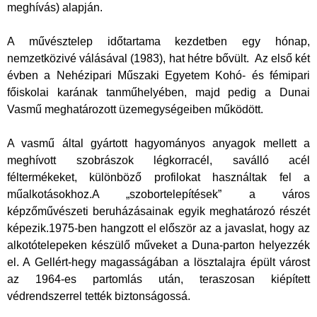
meghívás) alapján.
A művésztelep időtartama kezdetben egy hónap,
nemzetközivé válásával (1983), hat hétre bővült. Az első két
évben a Nehézipari Műszaki Egyetem Kohó- és fémipari
főiskolai karának tanműhelyében, majd pedig a Dunai
Vasmű meghatározott üzemegységeiben működött.
A vasmű által gyártott hagyományos anyagok mellett a
meghívott szobrászok légkorracél, saválló acél
féltermékeket, különböző profilokat használtak fel a
műalkotásokhoz.A „szobortelepítések” a város
képzőművészeti beruházásainak egyik meghatározó részét
képezik.1975-ben hangzott el először az a javaslat, hogy az
alkotótelepeken készülő műveket a Duna-parton helyezzék
el. A Gellért-hegy magasságában a lösztalajra épült várost
az 1964-es partomlás után, teraszosan kiépített
védrendszerrel tették biztonságossá.