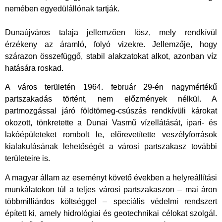
nemében egyedülállónak tartják.
Dunaújváros talaja jellemzően lösz, mely rendkívül
érzékeny az áramló, folyó vizekre. Jellemzője, hogy
szárazon összefüggő, stabil alakzatokat alkot, azonban víz
hatására roskad.
A város területén 1964. február 29-én nagymértékű
partszakadás történt, nem előzmények nélkül. A
partmozgással járó földtömeg-csúszás rendkívüli károkat
okozott, tönkretette a Dunai Vasmű vízellátását, ipari- és
lakóépületeket rombolt le, előrevetítette veszélyforrások
kialakulásának lehetőségét a városi partszakasz további
területeire is.
A magyar állam az eseményt követő években a helyreállítási
munkálatokon túl a teljes városi partszakaszon – mai áron
többmilliárdos költséggel – speciális védelmi rendszert
épített ki, amely hidrológiai és geotechnikai célokat szolgál.