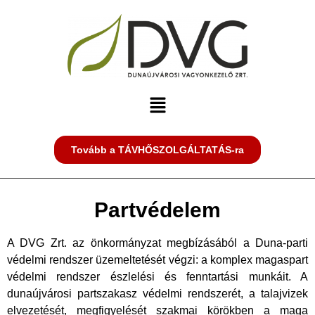
Tovább a TÁVHŐSZOLGÁLTATÁS-ra
Partvédelem
A DVG Zrt. az önkormányzat megbízásából a Duna-parti
védelmi rendszer üzemeltetését végzi: a komplex magaspart
védelmi rendszer észlelési és fenntartási munkáit. A
dunaújvárosi partszakasz védelmi rendszerét, a talajvizek
elvezetését, megfigyelését szakmai körökben a maga