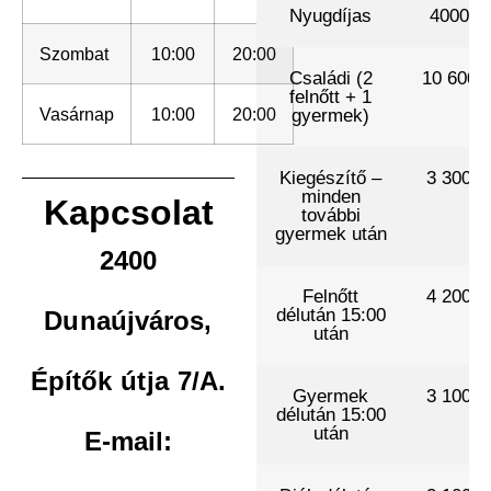
Nyugdíjas
4000 .-
Szombat
10:00
20:00
Családi (2
10 600 .
felnőtt + 1
Vasárnap
10:00
20:00
gyermek)
Kiegészítő –
3 300 .-
minden
Kapcsolat
további
gyermek után
2400
Felnőtt
4 200 .-
délután 15:00
Dunaújváros,
után
Építők útja 7/A.
Gyermek
3 100 .-
délután 15:00
után
E-mail: