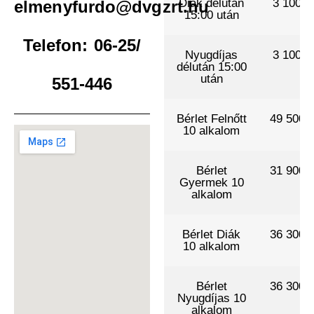
Diák délután
3 100 .-
elmenyfurdo@dvgzrt.hu
15:00 után
Telefon: 06-25/
Nyugdíjas
3 100 .-
délután 15:00
után
551-446
Bérlet Felnőtt
49 500 .
10 alkalom
Bérlet
31 900 .
Gyermek 10
alkalom
Bérlet Diák
36 300 .
10 alkalom
Bérlet
36 300 .
Nyugdíjas 10
alkalom