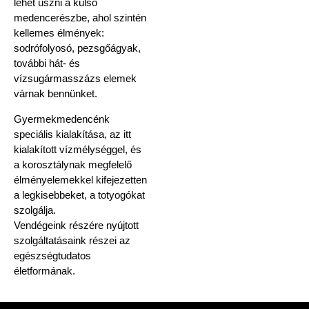
lehet úszni a külső
medencerészbe, ahol szintén
kellemes élmények:
sodrófolyosó, pezsgőágyak,
további hát- és
vízsugármasszázs elemek
várnak bennünket.
Gyermekmedencénk
speciális kialakítása, az itt
kialakított vízmélységgel, és
a korosztálynak megfelelő
élményelemekkel kifejezetten
a legkisebbeket, a totyogókat
szolgálja.
Vendégeink részére nyújtott
szolgáltatásaink részei az
egészségtudatos
életformának.