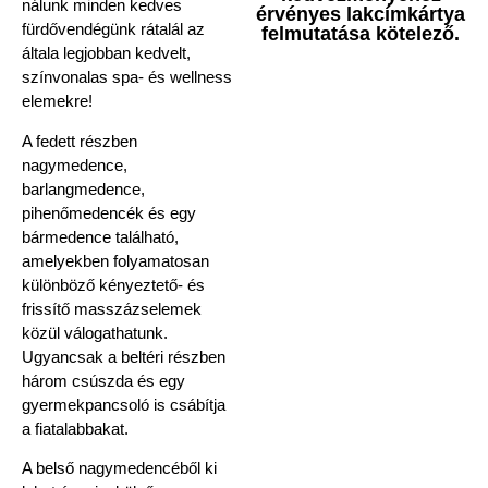
nálunk minden kedves
érvényes lakcímkártya
fürdővendégünk rátalál az
felmutatása kötelező.
általa legjobban kedvelt,
színvonalas spa- és wellness
elemekre!
A fedett részben
nagymedence,
barlangmedence,
pihenőmedencék és egy
bármedence található,
amelyekben folyamatosan
különböző kényeztető- és
frissítő masszázselemek
közül válogathatunk.
Ugyancsak a beltéri részben
három csúszda és egy
gyermekpancsoló is csábítja
a fiatalabbakat.
A belső nagymedencéből ki