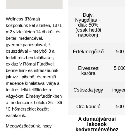
Dujv.
Wellness (Római)
Nyugdíjas +
diák 50%
központunk két szinten, 1971
(csak hétfői
m2 vízfelületen 14 db kül- és
napokon)
beltéri medencével,
gyermekpancsolóval, 7
csúszdával – melyből 3 a
Értékmegőrző
500 .-
fedett részben található -,
exkluzív Római Fürdővel,
Elveszett
5 000 .-
benne finn- és infraszaunák,
karóra
jakuzzi, pihenő- és merülő
medence kínálatával várja a
testi és lelki feltöltődésre
Csúszda jegy
ingyene
vágyókat. Élményfürdőnkben
a medencéink hőfoka 26 – 36
Óra kaució
500 .-
°C hőmérséklet között
váltakozik.
A dunaújvárosi
lakosok
Meggyőződésünk, hogy
kedvezményéhez